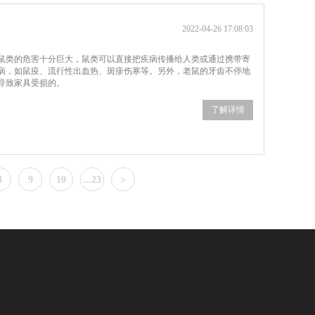
2022-04-26 17:08:03
鼠类的危害十分巨大，鼠类可以直接把疾病传播给人类或通过携带寄
疾病，如鼠疫、流行性出血热、斑疹伤寒等。另外，老鼠的牙齿不停地
导致家具受损的。
了解详情
8
9
10
...23
>