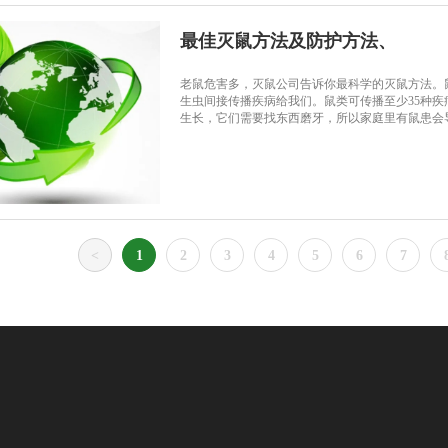
最佳灭鼠方法及防护方法、
老鼠危害多，灭鼠公司告诉你最科学的灭鼠方法。
生虫间接传播疾病给我们。鼠类可传播至少35种
生长，它们需要找东西磨牙，所以家庭里有鼠患会
<
1
2
3
4
5
6
7