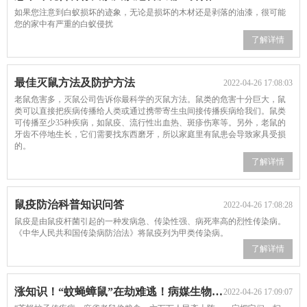
如果您注意到白蚁损坏的迹象，无论是损坏的木材还是剥落的油漆，很可能
您的家中有严重的白蚁侵扰
了解详情
最佳灭鼠方法及防护方法
2022-04-26 17:08:03
老鼠危害多，灭鼠公司告诉你最科学的灭鼠方法。鼠类的危害十分巨大，鼠
类可以直接把疾病传播给人类或通过携带寄生虫间接传播疾病给我们。鼠类
可传播至少35种疾病，如鼠疫、流行性出血热、斑疹伤寒等。另外，老鼠的
牙齿不停地生长，它们需要找东西磨牙，所以家庭里有鼠患会导致家具受损
的。
了解详情
鼠疫防治科普知识问答
2022-04-26 17:08:28
鼠疫是由鼠疫杆菌引起的一种发病急、传染性强、病死率高的烈性传染病。
《中华人民共和国传染病防治法》将鼠疫列为甲类传染病。
了解详情
涨知识！“蚊蝇蟑鼠”在劫难逃！病媒生物防制秘籍来了
2022-04-26 17:09:07