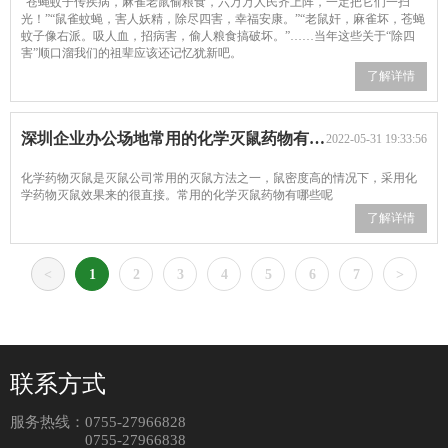
“苍蝇蚊子传疾病，麻雀老鼠偷粮食，六万万人民齐上阵，一定把它们一扫
光！”“鼠雀蚊蝇，害人妖精，除尽四害，幸福安康。”“老鼠奸，麻雀坏，苍蝇
蚊子像右派。吸人血，招病害，偷人粮食搞破坏。”……当年这些关于“除四
害”顺口溜我们的祖辈应该还记忆犹新吧。
了解详情
深圳企业办公场地常用的化学灭鼠药物有哪些
2022-05-31 19:33:56
化学药物灭鼠是灭鼠公司常用的灭鼠方法之一，鼠密度高的情况下，采用化
学药物灭鼠效果来的很直接。常用的化学灭鼠药物有哪些呢
了解详情
<
1
2
3
4
5
6
7
>
联系方式
服务热线：
0755-27966828
0755-27966838